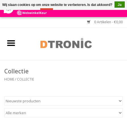
×
3
Reviews
Wij slaan cookies op om onze website te verbeteren. Is dat akkoord?
Ja
7,3
Nee
Meer over cookies »
0 Artikelen - €0,00
Home
BARCODESCANNERS
Keuzehulp Barcodescanner
Collectie
HULP BIJ INSTALLATIE
HOME
/
COLLECTIE