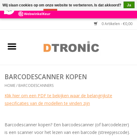
×
3
Reviews
Wij slaan cookies op om onze website te verbeteren. Is dat akkoord?
Ja
7,3
Nee
Meer over cookies »
0 Artikelen - €0,00
Home
BARCODESCANNERS
Keuzehulp Barcodescanner
BARCODESCANNER KOPEN
HULP BIJ INSTALLATIE
HOME
/
BARCODESCANNERS
Klik hier om een PDF te bekijken waar de belangrijkste
specificaties van de modellen te vinden zijn
Barcodescanner kopen? Een barcodescanner (of barcodelezer)
is een scanner voor het lezen van een barcode (streepjescode).