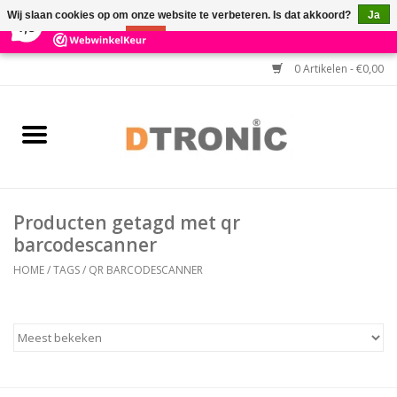
×
3
Reviews
Wij slaan cookies op om onze website te verbeteren. Is dat akkoord?
Ja
7,3
Nee
Meer over cookies »
0 Artikelen - €0,00
Home
BARCODESCANNERS
Keuzehulp Barcodescanner
Producten getagd met qr
HULP BIJ INSTALLATIE
barcodescanner
HOME
/
TAGS
/
QR BARCODESCANNER