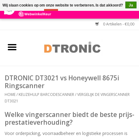
×
3
Reviews
Wij slaan cookies op om onze website te verbeteren. Is dat akkoord?
Ja
7,3
Nee
Meer over cookies »
0 Artikelen - €0,00
Home
BARCODESCANNERS
Keuzehulp Barcodescanner
DTRONIC DT3021 vs Honeywell 8675i
HULP BIJ INSTALLATIE
Ringscanner
HOME
/
KEUZEHULP BARCODESCANNER
/
VERGELIJK DE VINGERSCANNER
DT3021
Welke vingerscanner biedt de beste prijs-
prestatieverhouding?
Voor orderpicking, voorraadbeheer en logistieke processen is