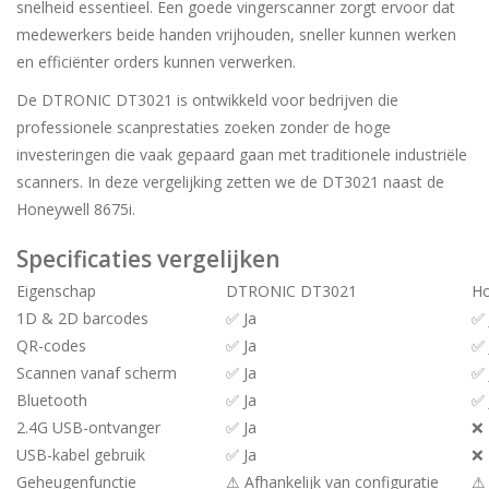
snelheid essentieel. Een goede vingerscanner zorgt ervoor dat
medewerkers beide handen vrijhouden, sneller kunnen werken
en efficiënter orders kunnen verwerken.
De DTRONIC DT3021 is ontwikkeld voor bedrijven die
professionele scanprestaties zoeken zonder de hoge
investeringen die vaak gepaard gaan met traditionele industriële
scanners. In deze vergelijking zetten we de DT3021 naast de
Honeywell 8675i.
Specificaties vergelijken
Eigenschap
DTRONIC DT3021
Ho
1D & 2D barcodes
✅ Ja
✅ 
QR-codes
✅ Ja
✅ 
Scannen vanaf scherm
✅ Ja
✅ 
Bluetooth
✅ Ja
✅ 
2.4G USB-ontvanger
✅ Ja
❌
USB-kabel gebruik
✅ Ja
❌
Geheugenfunctie
⚠ Afhankelijk van configuratie
⚠ 