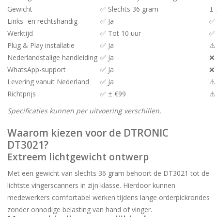
Gewicht
✅ Slechts 36 gram
± 
Links- en rechtshandig
✅ Ja
✅ 
Werktijd
✅ Tot 10 uur
✅ 
Plug & Play installatie
✅ Ja
⚠ 
Nederlandstalige handleiding
✅ Ja
❌
WhatsApp-support
✅ Ja
❌
Levering vanuit Nederland
✅ Ja
⚠ 
Richtprijs
✅ ± €99
⚠ 
Specificaties kunnen per uitvoering verschillen.
Waarom kiezen voor de DTRONIC
DT3021?
Extreem lichtgewicht ontwerp
Met een gewicht van slechts 36 gram behoort de DT3021 tot de
lichtste vingerscanners in zijn klasse. Hierdoor kunnen
medewerkers comfortabel werken tijdens lange orderpickrondes
zonder onnodige belasting van hand of vinger.