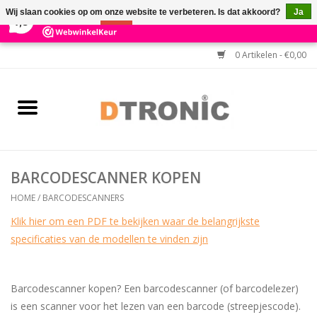
×
3
Reviews
Wij slaan cookies op om onze website te verbeteren. Is dat akkoord?
Ja
7,3
Nee
Meer over cookies »
0 Artikelen - €0,00
Home
BARCODESCANNERS
Keuzehulp Barcodescanner
BARCODESCANNER KOPEN
HULP BIJ INSTALLATIE
HOME
/
BARCODESCANNERS
Klik hier om een PDF te bekijken waar de belangrijkste
specificaties van de modellen te vinden zijn
Barcodescanner kopen? Een barcodescanner (of barcodelezer)
is een scanner voor het lezen van een barcode (streepjescode).