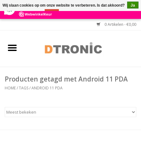
×
3
Reviews
Wij slaan cookies op om onze website te verbeteren. Is dat akkoord?
Ja
7,3
Nee
Meer over cookies »
0 Artikelen - €0,00
Home
BARCODESCANNERS
Keuzehulp Barcodescanner
Producten getagd met Android 11 PDA
HULP BIJ INSTALLATIE
HOME
/
TAGS
/
ANDROID 11 PDA