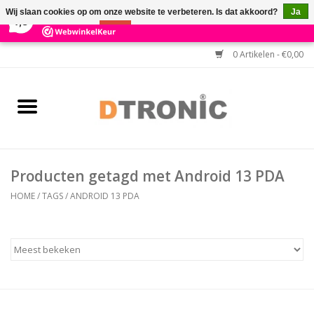
×
3
Reviews
Wij slaan cookies op om onze website te verbeteren. Is dat akkoord?
Ja
7,3
Nee
Meer over cookies »
0 Artikelen - €0,00
Home
BARCODESCANNERS
Keuzehulp Barcodescanner
Producten getagd met Android 13 PDA
HULP BIJ INSTALLATIE
HOME
/
TAGS
/
ANDROID 13 PDA