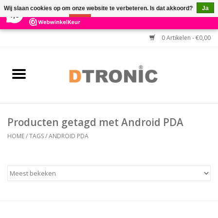
×
3
Reviews
Wij slaan cookies op om onze website te verbeteren. Is dat akkoord?
Ja
7,3
Nee
Meer over cookies »
0 Artikelen - €0,00
Home
BARCODESCANNERS
Keuzehulp Barcodescanner
Producten getagd met Android PDA
HULP BIJ INSTALLATIE
HOME
/
TAGS
/
ANDROID PDA