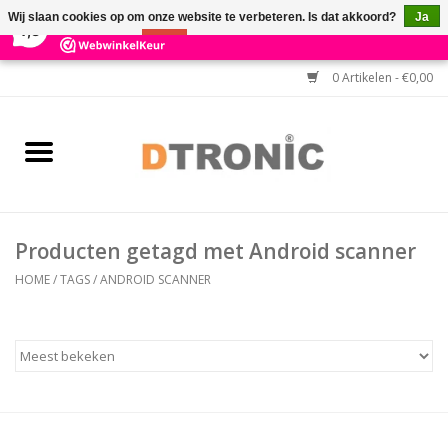
×
3
Reviews
Wij slaan cookies op om onze website te verbeteren. Is dat akkoord?
Ja
7,3
Nee
Meer over cookies »
0 Artikelen - €0,00
Home
BARCODESCANNERS
Keuzehulp Barcodescanner
Producten getagd met Android scanner
HULP BIJ INSTALLATIE
HOME
/
TAGS
/
ANDROID SCANNER