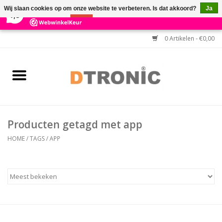
×
3
Reviews
Wij slaan cookies op om onze website te verbeteren. Is dat akkoord?
Ja
7,3
Nee
Meer over cookies »
0 Artikelen - €0,00
Home
BARCODESCANNERS
Keuzehulp Barcodescanner
Producten getagd met app
HULP BIJ INSTALLATIE
HOME
/
TAGS
/
APP