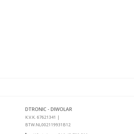
DTRONIC - DIWOLAR
K.V.K. 67621341 |
BTW.NL002119931B12