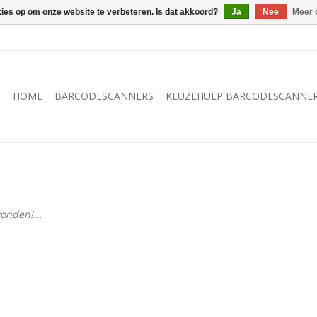
kies op om onze website te verbeteren. Is dat akkoord?
Ja
Nee
Meer 
HOME
BARCODESCANNERS
KEUZEHULP BARCODESCANNE
onden!...