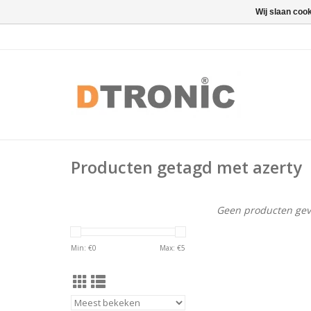
Wij slaan coo
Producten getagd met azerty
Geen producten gev
Min: €
0
Max: €
5