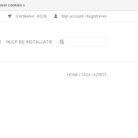
over cookies »
0 Artikelen - €0,00
Mijn account / Registreren
R
HULP BIJ INSTALLATIE
HOME
/
TAGS
/
AZERTY