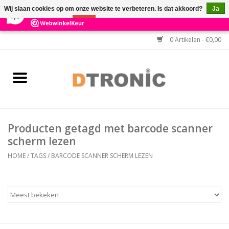
×
3
Reviews
Wij slaan cookies op om onze website te verbeteren. Is dat akkoord?
Ja
7,3
Nee
Meer over cookies »
0 Artikelen - €0,00
Home
BARCODESCANNERS
Keuzehulp Barcodescanner
Producten getagd met barcode scanner
HULP BIJ INSTALLATIE
scherm lezen
HOME
/
TAGS
/
BARCODE SCANNER SCHERM LEZEN