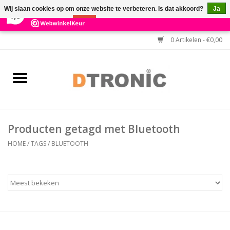
×
3
Reviews
Wij slaan cookies op om onze website te verbeteren. Is dat akkoord?
Ja
7,3
Nee
Meer over cookies »
0 Artikelen - €0,00
Home
BARCODESCANNERS
Keuzehulp Barcodescanner
Producten getagd met Bluetooth
HULP BIJ INSTALLATIE
HOME
/
TAGS
/
BLUETOOTH