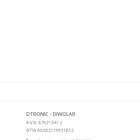
DTRONIC - DIWOLAR
K.V.K. 67621341 |
BTW.NL002119931B12