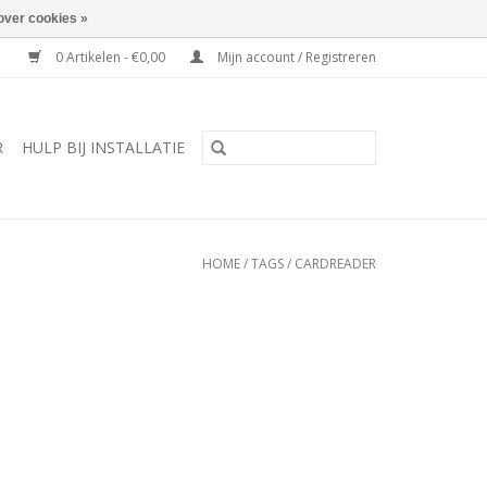
over cookies »
0 Artikelen - €0,00
Mijn account / Registreren
R
HULP BIJ INSTALLATIE
HOME
/
TAGS
/
CARDREADER