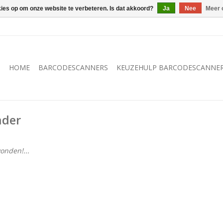
kies op om onze website te verbeteren. Is dat akkoord?
Ja
Nee
Meer 
HOME
BARCODESCANNERS
KEUZEHULP BARCODESCANNE
ader
onden!...