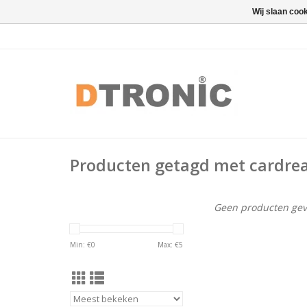
Wij slaan coo
Producten getagd met cardre
Geen producten gev
Min: €
0
Max: €
5