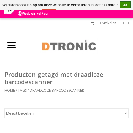
×
3
Reviews
Wij slaan cookies op om onze website te verbeteren. Is dat akkoord?
Ja
7,3
Nee
Meer over cookies »
0 Artikelen - €0,00
Home
BARCODESCANNERS
Keuzehulp Barcodescanner
Producten getagd met draadloze
HULP BIJ INSTALLATIE
barcodescanner
HOME
/
TAGS
/
DRAADLOZE BARCODESCANNER