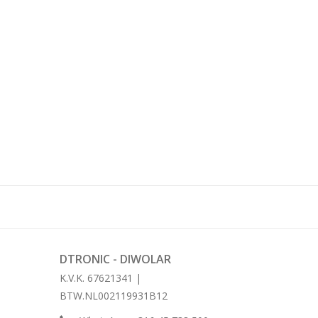
DTRONIC - DIWOLAR
K.V.K. 67621341 |
BTW.NL002119931B12