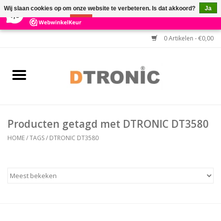
×
3
Reviews
Wij slaan cookies op om onze website te verbeteren. Is dat akkoord?
Ja
7,3
Nee
Meer over cookies »
0 Artikelen - €0,00
Home
BARCODESCANNERS
Keuzehulp Barcodescanner
Producten getagd met DTRONIC DT3580
HULP BIJ INSTALLATIE
HOME
/
TAGS
/
DTRONIC DT3580