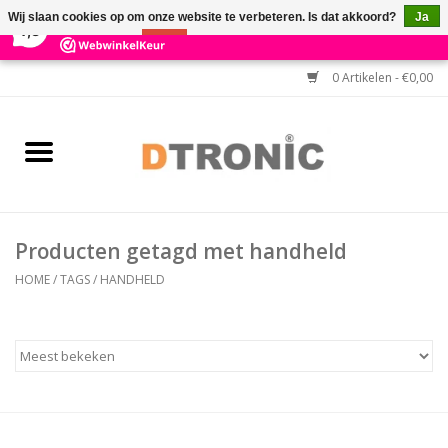
×
3
Reviews
Wij slaan cookies op om onze website te verbeteren. Is dat akkoord?
Ja
7,3
Nee
Meer over cookies »
0 Artikelen - €0,00
Home
BARCODESCANNERS
Keuzehulp Barcodescanner
Producten getagd met handheld
HULP BIJ INSTALLATIE
HOME
/
TAGS
/
HANDHELD