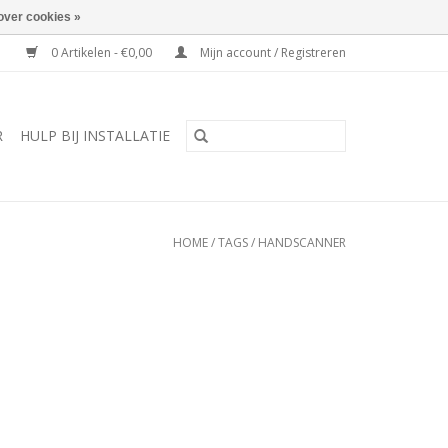
over cookies »
0 Artikelen - €0,00
Mijn account / Registreren
R
HULP BIJ INSTALLATIE
HOME
/
TAGS
/
HANDSCANNER