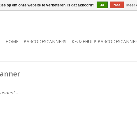
kies op om onze website te verbeteren. Is dat akkoord?
Ja
Nee
Meer 
HOME
BARCODESCANNERS
KEUZEHULP BARCODESCANNE
canner
onden!...