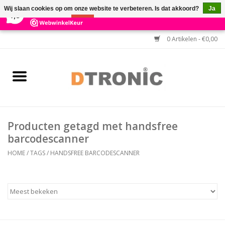
×
3
Reviews
Wij slaan cookies op om onze website te verbeteren. Is dat akkoord?
Ja
7,3
Nee
Meer over cookies »
0 Artikelen - €0,00
Home
BARCODESCANNERS
Keuzehulp Barcodescanner
Producten getagd met handsfree
HULP BIJ INSTALLATIE
barcodescanner
HOME
/
TAGS
/
HANDSFREE BARCODESCANNER