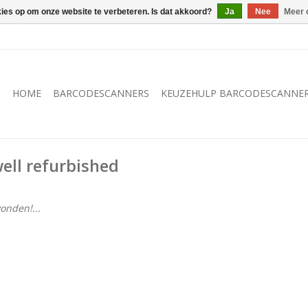
kies op om onze website te verbeteren. Is dat akkoord?
Ja
Nee
Meer 
HOME
BARCODESCANNERS
KEUZEHULP BARCODESCANNE
ll refurbished
onden!...