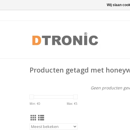
Wij slaan coo
Producten getagd met honeywe
Geen producten gev
Min: €
0
Max: €
5