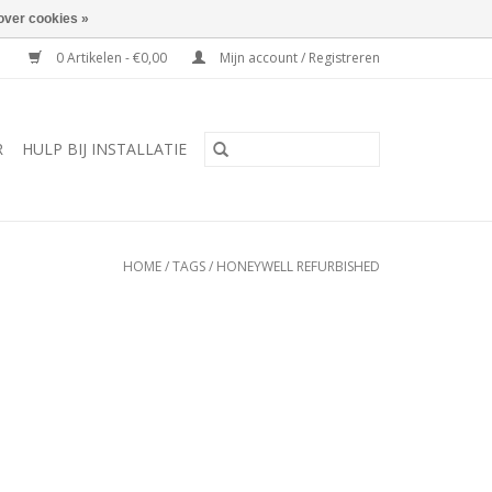
over cookies »
0 Artikelen - €0,00
Mijn account / Registreren
R
HULP BIJ INSTALLATIE
HOME
/
TAGS
/
HONEYWELL REFURBISHED