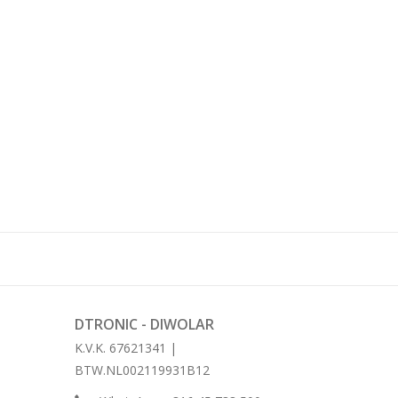
DTRONIC - DIWOLAR
K.V.K. 67621341 |
BTW.NL002119931B12