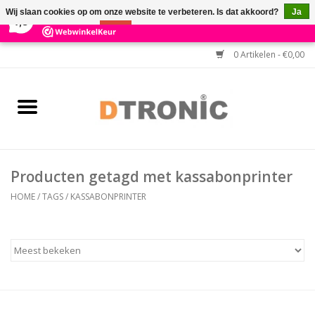
×
3
Reviews
Wij slaan cookies op om onze website te verbeteren. Is dat akkoord?
Ja
7,3
Nee
Meer over cookies »
0 Artikelen - €0,00
Home
BARCODESCANNERS
Keuzehulp Barcodescanner
Producten getagd met kassabonprinter
HULP BIJ INSTALLATIE
HOME
/
TAGS
/
KASSABONPRINTER