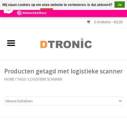
×
3
Reviews
Wij slaan cookies op om onze website te verbeteren. Is dat akkoord?
Ja
7,3
Nee
Meer over cookies »
0 Artikelen - €0,00
Home
BARCODESCANNERS
Keuzehulp Barcodescanner
Producten getagd met logistieke scanner
HULP BIJ INSTALLATIE
HOME
/
TAGS
/
LOGISTIEKE SCANNER