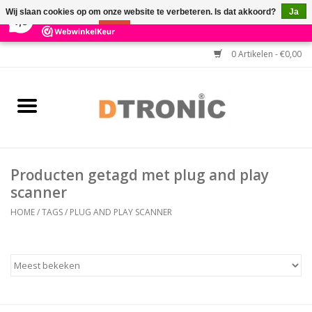
×
3
Reviews
Wij slaan cookies op om onze website te verbeteren. Is dat akkoord?
Ja
7,3
Nee
Meer over cookies »
0 Artikelen - €0,00
Home
BARCODESCANNERS
Keuzehulp Barcodescanner
Producten getagd met plug and play
HULP BIJ INSTALLATIE
scanner
HOME
/
TAGS
/
PLUG AND PLAY SCANNER