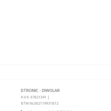
DTRONIC - DIWOLAR
K.V.K. 67621341 |
BTW.NL002119931B12