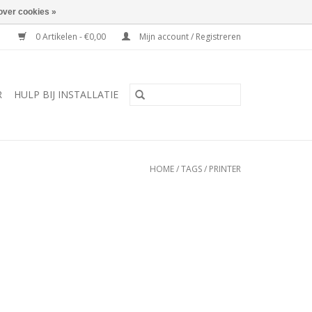
over cookies »
0 Artikelen - €0,00
Mijn account / Registreren
R
HULP BIJ INSTALLATIE
HOME
/
TAGS
/
PRINTER