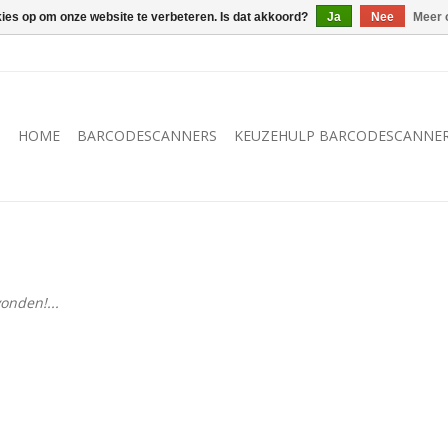
kies op om onze website te verbeteren. Is dat akkoord?
Ja
Nee
Meer 
HOME
BARCODESCANNERS
KEUZEHULP BARCODESCANNE
onden!...