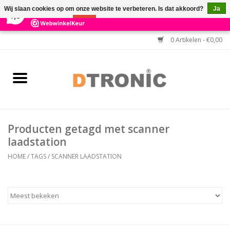
×
3
Reviews
Wij slaan cookies op om onze website te verbeteren. Is dat akkoord?
Ja
7,3
Nee
Meer over cookies »
0 Artikelen - €0,00
Home
BARCODESCANNERS
Keuzehulp Barcodescanner
Producten getagd met scanner
HULP BIJ INSTALLATIE
laadstation
HOME
/
TAGS
/
SCANNER LAADSTATION