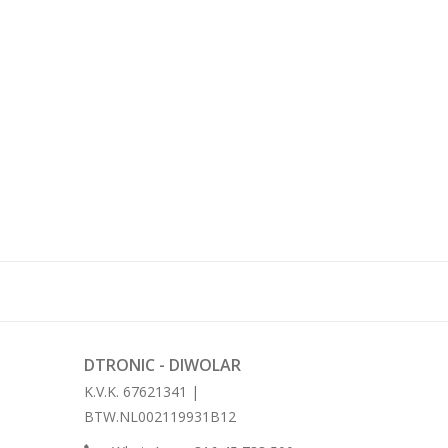
DTRONIC - DIWOLAR
K.V.K. 67621341 |
BTW.NL002119931B12