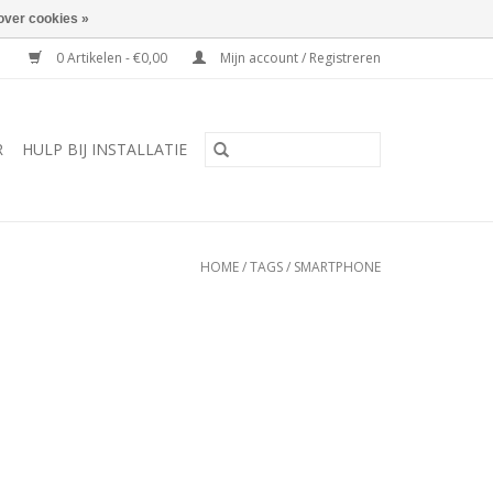
over cookies »
0 Artikelen - €0,00
Mijn account / Registreren
R
HULP BIJ INSTALLATIE
HOME
/
TAGS
/
SMARTPHONE