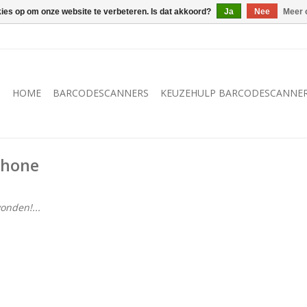
kies op om onze website te verbeteren. Is dat akkoord?
Ja
Nee
Meer 
HOME
BARCODESCANNERS
KEUZEHULP BARCODESCANNE
phone
onden!...