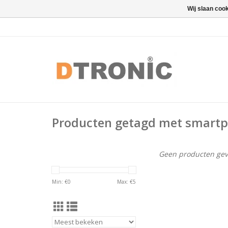
Wij slaan coo
Producten getagd met smart
Geen producten gev
Min: €
0
Max: €
5