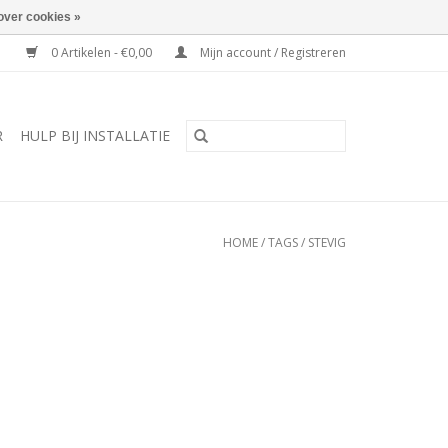
over cookies »
0 Artikelen - €0,00
Mijn account / Registreren
R
HULP BIJ INSTALLATIE
HOME
/
TAGS
/
STEVIG