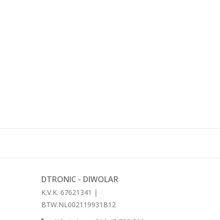
DTRONIC - DIWOLAR
K.V.K. 67621341 |
BTW.NL002119931B12