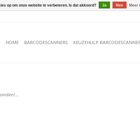
kies op om onze website te verbeteren. Is dat akkoord?
Ja
Nee
Meer 
HOME
BARCODESCANNERS
KEUZEHULP BARCODESCANNE
onden!...