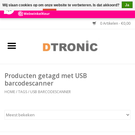
×
3
Reviews
Wij slaan cookies op om onze website te verbeteren. Is dat akkoord?
Ja
7,3
Nee
Meer over cookies »
0 Artikelen - €0,00
Home
BARCODESCANNERS
Keuzehulp Barcodescanner
Producten getagd met USB
HULP BIJ INSTALLATIE
barcodescanner
HOME
/
TAGS
/
USB BARCODESCANNER