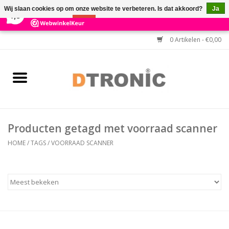
×
3
Reviews
Wij slaan cookies op om onze website te verbeteren. Is dat akkoord?
Ja
7,3
Nee
Meer over cookies »
0 Artikelen - €0,00
Home
BARCODESCANNERS
Keuzehulp Barcodescanner
Producten getagd met voorraad scanner
HULP BIJ INSTALLATIE
HOME
/
TAGS
/
VOORRAAD SCANNER