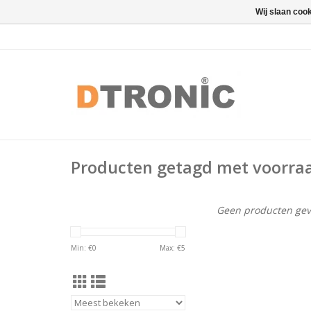
Wij slaan coo
Producten getagd met voorra
Geen producten gev
Min: €
0
Max: €
5