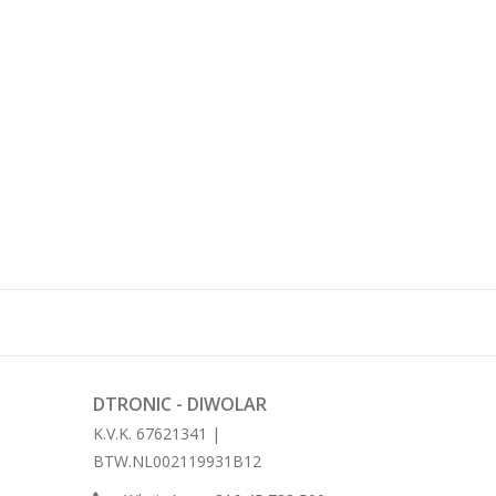
DTRONIC - DIWOLAR
K.V.K. 67621341 |
BTW.NL002119931B12