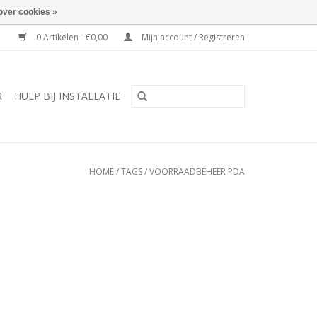
over cookies »
0 Artikelen - €0,00
Mijn account / Registreren
R
HULP BIJ INSTALLATIE
HOME
/
TAGS
/
VOORRAADBEHEER PDA