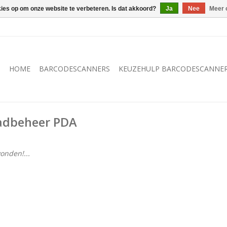
kies op om onze website te verbeteren. Is dat akkoord?
Ja
Nee
Meer 
HOME
BARCODESCANNERS
KEUZEHULP BARCODESCANNE
adbeheer PDA
onden!...