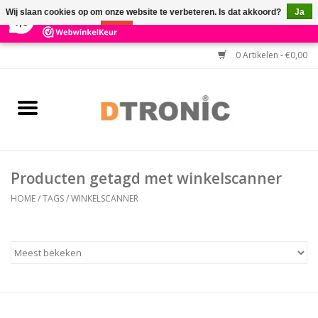
×
3
Reviews
Wij slaan cookies op om onze website te verbeteren. Is dat akkoord?
Ja
7,3
Nee
Meer over cookies »
0 Artikelen - €0,00
Home
BARCODESCANNERS
Keuzehulp Barcodescanner
Producten getagd met winkelscanner
HULP BIJ INSTALLATIE
HOME
/
TAGS
/
WINKELSCANNER