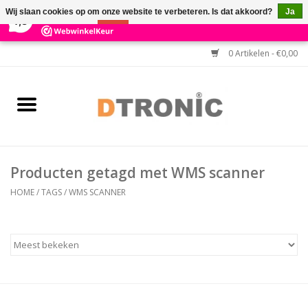
×
3
Reviews
Wij slaan cookies op om onze website te verbeteren. Is dat akkoord?
Ja
7,3
Nee
Meer over cookies »
0 Artikelen - €0,00
Home
BARCODESCANNERS
Keuzehulp Barcodescanner
Producten getagd met WMS scanner
HULP BIJ INSTALLATIE
HOME
/
TAGS
/
WMS SCANNER